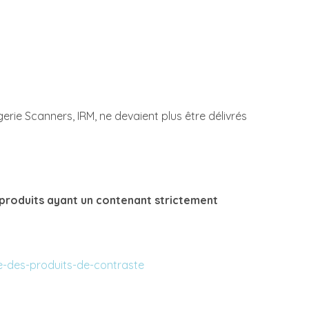
agerie Scanners, IRM, ne devaient plus être délivrés
 produits ayant un contenant strictement
me-des-produits-de-contraste