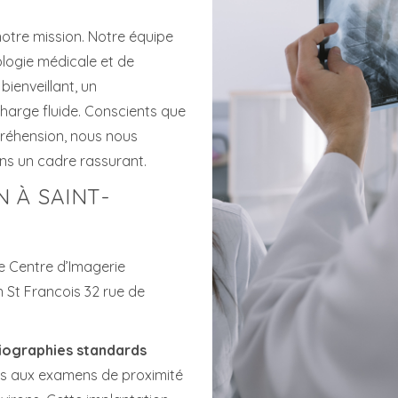
otre mission. Notre équipe
ologie médicale et de
 bienveillant, un
arge fluide. Conscients que
préhension, nous nous
ns un cadre rassurant.
 À SAINT-
le Centre d’Imagerie
n St Francois 32 rue de
diographies standards
ccès aux examens de proximité