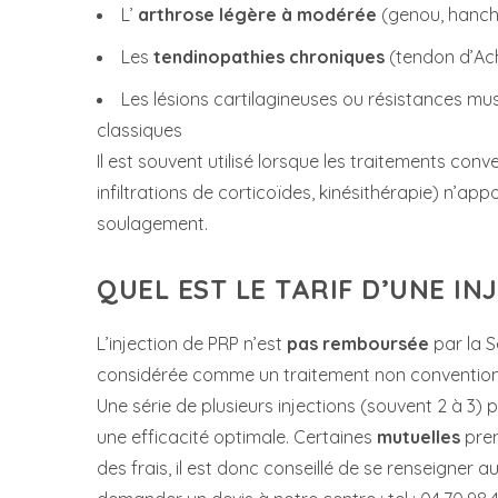
L’
arthrose légère à modérée
(genou, hanche
Les
tendinopathies chroniques
(tendon d’Ach
Les lésions cartilagineuses ou résistances mu
classiques
Il est souvent utilisé lorsque les traitements co
infiltrations de corticoïdes, kinésithérapie) n’a
soulagement.
QUEL EST LE TARIF D’UNE IN
L’injection de PRP n’est
pas remboursée
par la S
considérée comme un traitement non convention
Une série de plusieurs injections (souvent 2 à 3)
une efficacité optimale. Certaines
mutuelles
pren
des frais, il est donc conseillé de se renseigner 