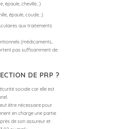
, épaule, cheville…)
ille, épaule, coude…)
sculaires aux traitements
nventionnels (médicaments,
pportent pas suffisamment de
JECTION DE PRP ?
écurité sociale car elle est
nel.
 peut être nécessaire pour
nent en charge une partie
auprès de son assureur et