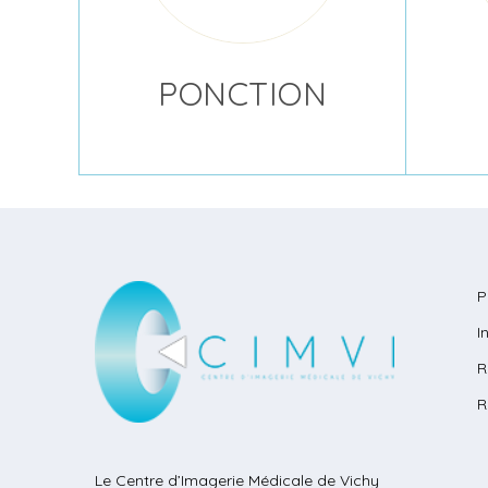
PONCTION
P
I
R
R
Le Centre d’Imagerie Médicale de Vichy