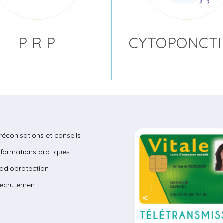
P R P
CYTOPONCT
réconisations et conseils
nformations pratiques
adioprotection
ecrutement