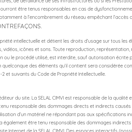
ures, de défaillance de ses infrastructures ou si les Prestati
pourront être tenus responsables en cas de dysfonctionnemen
é notamment à l’encombrement du réseau empêchant l’accès a
CONTREFAÇONS.
iété intellectuelle et détient les droits d’usage sur tous les é
 vidéos, icônes et sons. Toute reproduction, représentation, 
 ou le procédé utilisé, est interdite, sauf autorisation écrite
’un quelconque des éléments qu’il contient sera considérée c
2 et suivants du Code de Propriété Intellectuelle.
iteur du site. La SELAL CIMVI est responsable de la qualité et
nu responsable des dommages directs et indirects causés au ma
utilisation d’un matériel ne répondant pas aux spécifications in
rra également être tenu responsable des dommages indirects
 site Internet de la SELAL CIMVI. Des espaces interactifs (pos