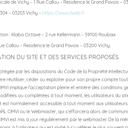
dicale de Vichy – 1 Rue Callou – Residence le Grand Pavois – 
2304 – 03203 Vichy –
https://www.jlweb.fr
tion : Klaba Octave – 2 rue Kellermann – 59100 Roubaix
Rue Callou – Residence le Grand Pavois – 03200 Vichy.
ATION DU SITE ET DES SERVICES PROPOSÉS.
rotégée par les dispositions du Code de la Propriété Intellect
ère réutiliser, céder ou exploiter pour son propre compte tou
L CIMVI implique l’acceptation pleine et entière des conditions g
modifiées ou complétées à tout moment, les utilisateurs du sit
rnet est normalement accessible à tout moment aux utilisateur
ARL CIMVI ou le Webmaster, qui s’efforcera alors de communiq
 CIMVI est mis à jour régulièrement par le webmaster. De la m
ns à l’utilisateur qui est invité à s’y référer le plus souvent