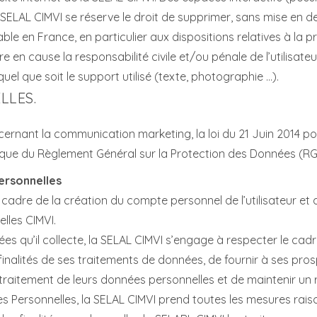
 La SELAL CIMVI se réserve le droit de supprimer, sans mise e
able en France, en particulier aux dispositions relatives à la
re en cause la responsabilité civile et/ou pénale de l’utili
uel que soit le support utilisé (texte, photographie …).
LLES.
ncernant la communication marketing, la loi du 21 Juin 2014 p
i que du Règlement Général sur la Protection des Données (RGP
ersonnelles
adre de la création du compte personnel de l’utilisateur et de 
lles CIMVI.
qu’il collecte, la SELAL CIMVI s’engage à respecter le cadre d
finalités de ses traitements de données, de fournir à ses prospe
raitement de leurs données personnelles et de maintenir un r
s Personnelles, la SELAL CIMVI prend toutes les mesures raiso