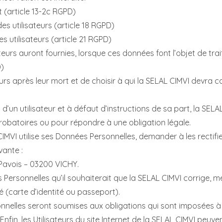
 (article 13-2c RGPD)
es utilisateurs (article 18 RGPD)
s utilisateurs (article 21 RGPD)
sateurs auront fournies, lorsque ces données font l’objet de t
D)
teurs après leur mort et de choisir à qui la SELAL CIMVI devra
un utilisateur et à défaut d’instructions de sa part, la SELA
probatoires ou pour répondre à une obligation légale.
CIMVI utilise ses Données Personnelles, demander à les rectifier
vante :
 Pavois – 03200 VICHY.
s Personnelles qu’il souhaiterait que la SELAL CIMVI corrige, m
 (carte d’identité ou passeport).
elles seront soumises aux obligations qui sont imposées à l
fin, les Utilisateurs du site Internet de la SELAL CIMVI peu