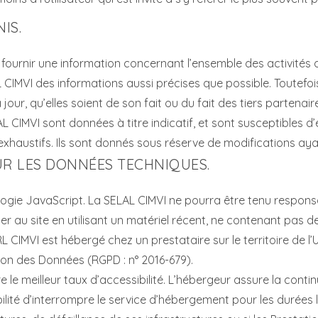
IS.
e fournir une information concernant l’ensemble des activités
AL CIMVI des informations aussi précises que possible. Toutefoi
ur, qu’elles soient de son fait ou du fait des tiers partenaire
L CIMVI sont données à titre indicatif, et sont susceptibles d’
s exhaustifs. Ils sont donnés sous réserve de modifications ay
UR LES DONNÉES TECHNIQUES.
nologie JavaScript. La SELAL CIMVI ne pourra être tenu respons
éder au site en utilisant un matériel récent, ne contenant pas 
ARL CIMVI est hébergé chez un prestataire sur le territoire d
ion des Données (RGPD : n° 2016-679).
 le meilleur taux d’accessibilité. L’hébergeur assure la contin
ibilité d’interrompre le service d’hébergement pour les durée