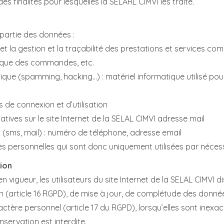
 finalités pour lesquelles la SELARL CIMVI les traite.
 partie des données :
t et la gestion et la traçabilité des prestations et services c
torique des commandes, etc.
tique (spamming, hacking…) : matériel informatique utilisé pour
s de connexion et d’utilisation
tives sur le site Internet de la SELAL CIMVI adresse mail
sms, mail) : numéro de téléphone, adresse email
personnelles qui sont donc uniquement utilisées par nécessit
tion
gueur, les utilisateurs du site Internet de la SELAL CIMVI di
ion (article 16 RGPD), de mise à jour, de complétude des donnée
ctère personnel (article 17 du RGPD), lorsqu’elles sont inexa
onservation est interdite.