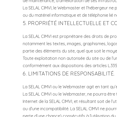
de maintenance, d’amélioration de ses infrastruct
La SELAL CIMVI, le Webmaster et l’hébergeur ne 
ou du matériel informatique et de téléphonie li
5. PROPRIÉTÉ INTELLECTUELLE ET 
La SELAL CIMVI est propriétaire des droits de propr
notamment les textes, images, graphismes, logos,
partie des éléments du site, quel que soit le moyen
Toute exploitation non autorisée du site ou de l
conformément aux dispositions des articles L.335-
6. LIMITATIONS DE RESPONSABILITÉ.
La SELAL CIMVI ou le Webmaster agit en tant qu’éd
La SELAL CIMVI ou le Webmaster, ne pourra être te
Internet de la SELAL CIMVI, et résultant soit de l’
ou d’une incompatibilité. La SELAL CIMVI ne pou
perte d’une chance) consécutifs à l’utilisation du