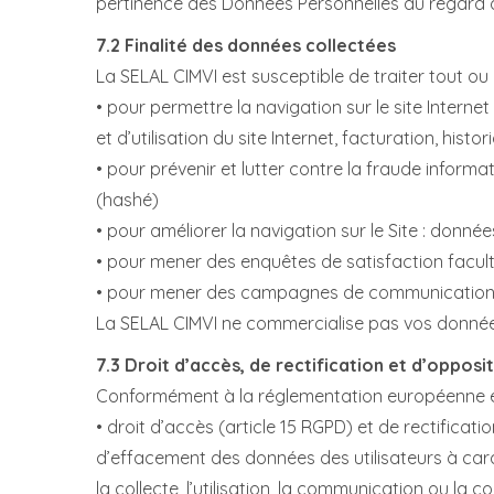
pertinence des Données Personnelles au regard des
7.2 Finalité des données collectées
La SELAL CIMVI est susceptible de traiter tout ou
• pour permettre la navigation sur le site Interne
et d’utilisation du site Internet, facturation, his
• pour prévenir et lutter contre la fraude informa
(hashé)
• pour améliorer la navigation sur le Site : donnée
• pour mener des enquêtes de satisfaction faculta
• pour mener des campagnes de communication (
La SELAL CIMVI ne commercialise pas vos données 
7.3 Droit d’accès, de rectification et d’opposi
Conformément à la réglementation européenne en vi
• droit d’accès (article 15 RGPD) et de rectificat
d’effacement des données des utilisateurs à cara
la collecte, l’utilisation, la communication ou la c