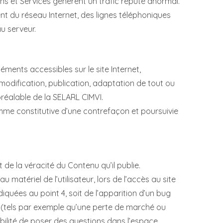
ons et Services génèrent un trafic réputé anormal.
t du réseau Internet, des lignes téléphoniques
u serveur.
léments accessibles sur le site Internet,
modification, publication, adaptation de tout ou
 préalable de la SELARL CIMVI.
omme constitutive d’une contrefaçon et poursuivie
 de la véracité du Contenu qu’il publie.
tériel de l’utilisateur, lors de l’accès au site
diquées au point 4, soit de l’apparition d’un bug
 (tels par exemple qu’une perte de marché ou
sibilité de poser des questions dans l’espace